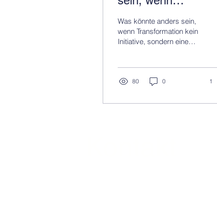
sein, wenn
Transformation kei
Was könnte anders sein,
Initiative, sondern
wenn Transformation kein
Initiative, sondern eine
eine Fähigkeit wär
Fähigkeit wäre?
80
0
1
Kontakt
BCC Enablement GmbH
Dr. Sonja Diekmann - Geschäftsführer