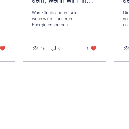
sein, wenn wir mit
s
n
unseren
k
Was könnte anders sein,
Die
Energieressourcen
wenn wir mit unseren
von
Energieressourcen
uns
e?
bewusster umgehen?
bewusster umgehen?
uns
nic
Kom
49
0
1
Impressum
in
Datenschutz