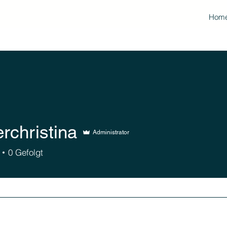
Hom
rchristina
Administrator
stina
0
Gefolgt