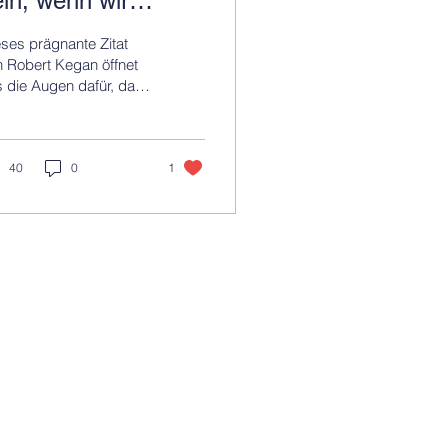
ein, wenn wir
omplexer denken?
ses prägnante Zitat
 Robert Kegan öffnet
 die Augen dafür, dass
ere Überforderung oft
ht nur durch die äußere
plexität ent
40
0
1